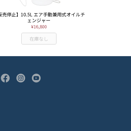
販売停止】10.5L エア手動兼用式オイルチ
【販売停止】10
ェンジャー
ェンジャー
¥16,800
在庫なし