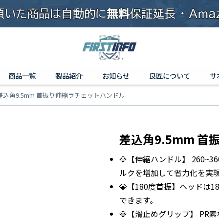
商品一覧
製品紹介
お知らせ
良匠について
サ
差込角9.5mm 首振り伸縮ラチェットハンドル
差込角9.5mm 
💎【伸縮ハンドル】 260
ルクを増加して省力化を実
💎【180度首振】ヘッドは
できます。
💎【滑止めグリップ】 P