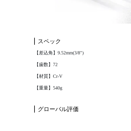
スペック
【差込角】9.52mm(3/8")
【歯数】72
【材質】Cr-V
【重量】540g
グローバル評価