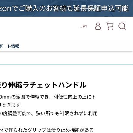
JPY
ポート情報
首振り伸縮ラチェットハンドル
~360mmの範囲で伸縮でき、利便性向上の上にト
現できます。
180度調整可能で、狭い所でも制限されずに利用
R素材で作られたグリップは滑り止め機能がある