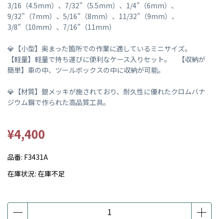
3/16（4.5mm）、7/32”（5.5mm）、1/4”（6mm）、
9/32”（7mm）、5/16”（8mm）、11/32”（9mm）、
3/8”（10mm）、7/16”（11mm）
💎【小型】奥まった箇所での作業に適しているミニサイズ。
【軽量】軽量で持ち運びに便利なケース入りセット。 【収納が
簡単】車の中、ツールボックスの中に収納が可能。
💎【材質】銀メッキが施されており、耐久性に優れたクロムバナ
ジウム鋼で作られた高品質工具。
¥4,400
品番:
F3431A
在庫状況:
在庫不足