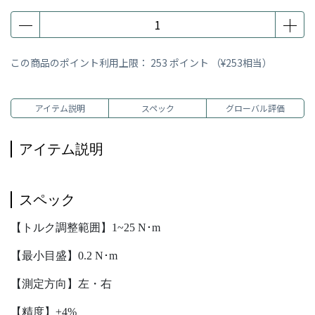
この商品のポイント利用上限：
253
ポイント （
¥253
相当）
アイテム説明
スペック
グローバル評価
アイテム説明
スペック
【トルク調整範囲】1~25 N･m
【最小目盛】0.2 N･m
【測定方向】左・右
【精度】±4%