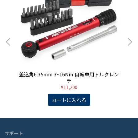
差込角6.35mm 3~16Nm 自転車用トルクレン
差
チ
¥11,200
カートに入れる
サポート